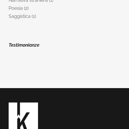
Narrativa straniera
1
Poesia
2
Saggistica
1
Testimonianze