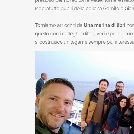
prezioso per noi editori e veder tornare i lettori
(sopratutto quelli della collana Gomitolo Gial
Torniamo arricchiti da
Una marina di libri
non
quello con i colleghi editori, veri e propri 
si costruisce un legame sempre più interessa