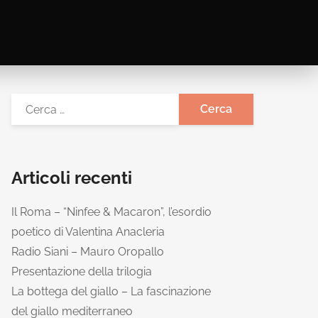
Articoli recenti
Il Roma – “Ninfee & Macaron”, l’esordio
poetico di Valentina Anacleria
Radio Siani – Mauro Oropallo
Presentazione della trilogia
La bottega del giallo – La fascinazione
del giallo mediterraneo