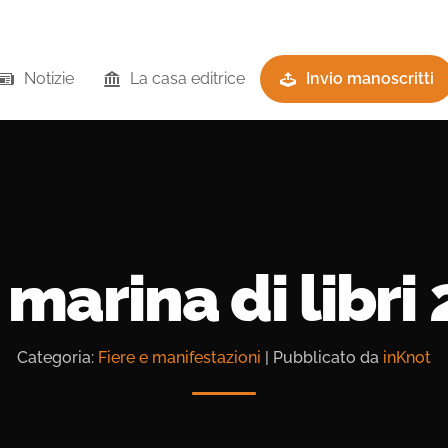
Notizie
La casa editrice
Invio manoscritti
marina di libri
Categoria:
Fiere e manifestazioni
| Pubblicato da
inKnot