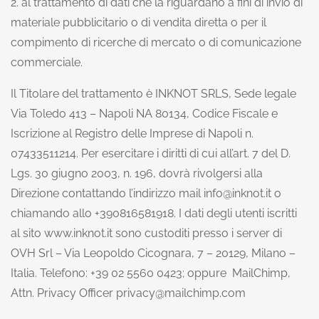
2. al trattamento di dati che la riguardano a fini di invio di
materiale pubblicitario o di vendita diretta o per il
compimento di ricerche di mercato o di comunicazione
commerciale.
Il Titolare del trattamento è INKNOT SRLS, Sede legale
Via Toledo 413 – Napoli NA 80134, Codice Fiscale e
Iscrizione al Registro delle Imprese di Napoli n.
07433511214. Per esercitare i diritti di cui all’art. 7 del D.
Lgs. 30 giugno 2003, n. 196, dovrà rivolgersi alla
Direzione contattando l’indirizzo mail
info@inknot.it
o
chiamando allo +390816581918. I dati degli utenti iscritti
al sito www.inknot.it sono custoditi presso i server di
OVH Srl – Via Leopoldo Cicognara, 7 – 20129, Milano –
Italia. Telefono: +39 02 5560 0423; oppure MailChimp,
Attn. Privacy Officer privacy@mailchimp.com