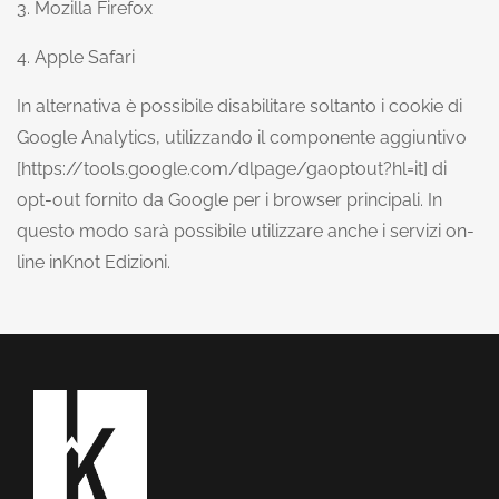
3.
Mozilla Firefox
4.
Apple Safari
In alternativa è possibile disabilitare soltanto i cookie di
Google Analytics, utilizzando il componente aggiuntivo
[
https://tools.google.com/dlpage/gaoptout?hl=it
] di
opt-out fornito da Google per i browser principali. In
questo modo sarà possibile utilizzare anche i servizi on-
line inKnot Edizioni.