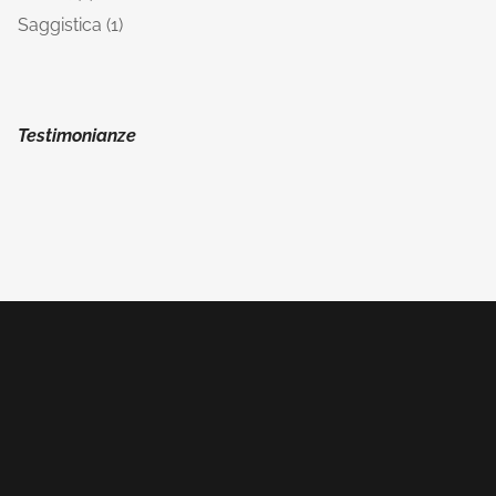
Saggistica
1
Testimonianze