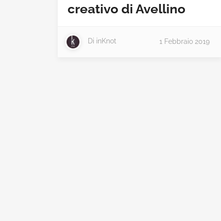
creativo di Avellino
Di
inKnot
1 Febbraio 2019