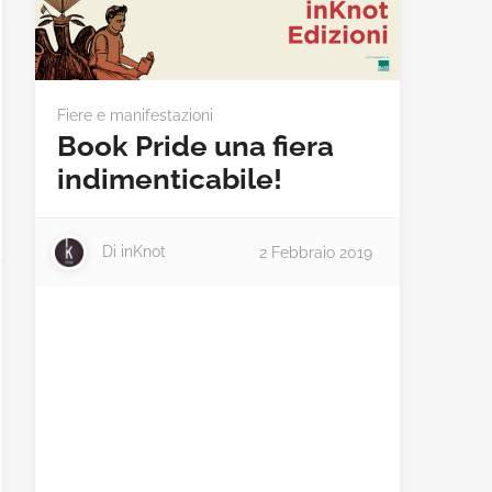
Fiere e manifestazioni
Book Pride una fiera
indimenticabile!
Di
inKnot
2 Febbraio 2019