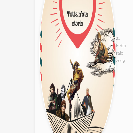
21
Febb
raio
2019