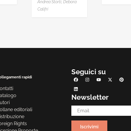
Andrea Storti,
Debora
Califri
Seguici su
ollegamenti rapidi
ontatti
atalogo
Newsletter
utori
Email Address*
ollane editoriali
istribuzione
oreign Rights
icezione Proposte