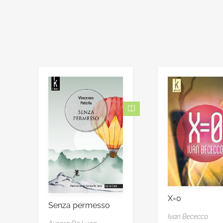
X=0
Senza permesso
Ivan Bececco