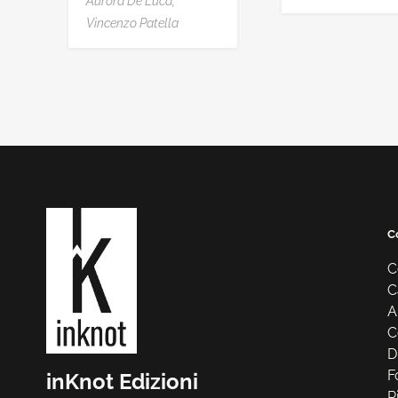
Aurora De Luca,
Vincenzo Patella
C
C
C
A
C
D
F
inKnot Edizioni
R