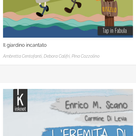
Il giardino incantato
Ambretta Centofanti,
Debora Califri,
Pina Cozzolino