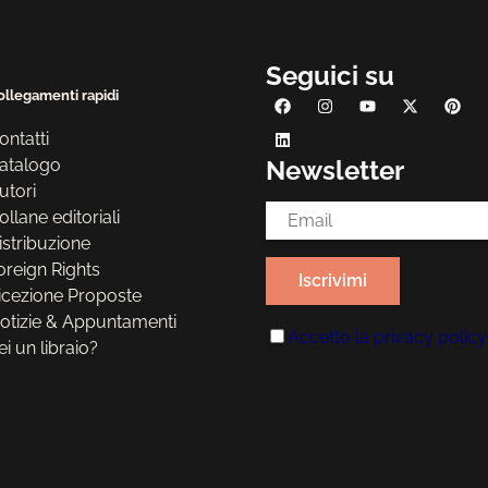
Seguici su
ollegamenti rapidi
ontatti
atalogo
Newsletter
utori
Email Address*
ollane editoriali
istribuzione
oreign Rights
icezione Proposte
otizie & Appuntamenti
Accetto la
privacy policy
ei un libraio?