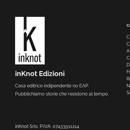
C
C
C
A
C
D
F
inKnot Edizioni
R
N
Casa editrice indipendente no EAP.
S
Pubblichiamo storie che resistono al tempo.
inKnot Srls. P.IVA: 07433511214