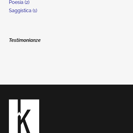
Poesia
2
Saggistica
1
Testimonianze