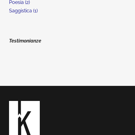
Poesia
2
Saggistica
1
Testimonianze