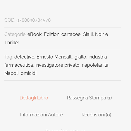
COD:
9788898784578
Categorie:
eBook
,
Edizioni cartacee
,
Gialli, Noir e
Thriller
Tag:
detective
,
Ernesto Mericalli
,
giallo
,
industria
farmaceutica
,
investigatore privato
,
napoletanità
,
Napoli
,
omicidi
Dettagli Libro
Rassegna Stampa (1)
Informazioni Autore
Recensioni (0)