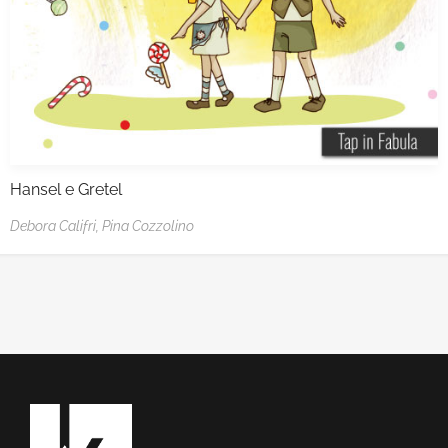
Hansel e Gretel
Debora Califri,
Pina Cozzolino