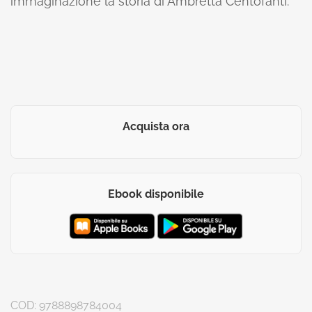
immaginazione la storia di Ambretta Centofanti.
Acquista ora
Ebook disponibile
COD:
9788898784004