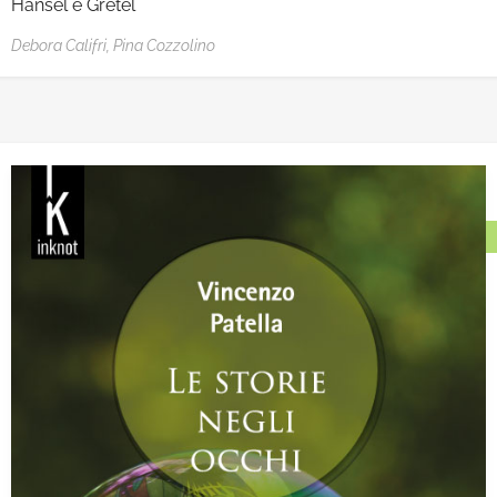
Hansel e Gretel
Debora Califri,
Pina Cozzolino