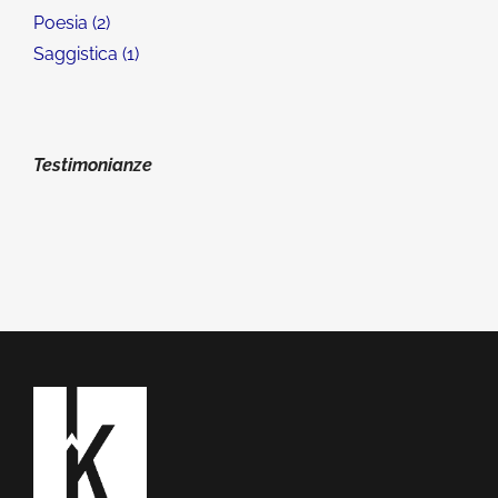
Poesia
2
Saggistica
1
Testimonianze